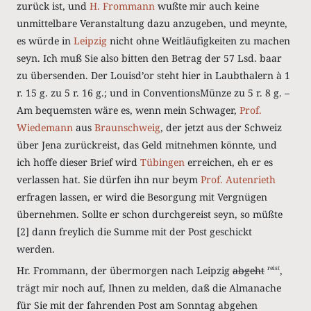
zurück ist, und
H. Frommann
wußte mir auch keine
unmittelbare Veranstaltung dazu anzugeben, und meynte,
es würde in
Leipzig
nicht ohne Weitläufigkeiten zu machen
seyn. Ich muß Sie also bitten den Betrag der 57
Lsd.
baar
zu übersenden. Der Louisd’or steht hier in Laubthalern
à
1
r.
15
g.
zu 5
r.
16
g.
; und in ConventionsMünze zu 5
r.
8
g.
–
Am bequemsten wäre es, wenn mein Schwager,
Prof.
Wiedemann
aus
Braunschweig
, der jetzt aus der Schweiz
über Jena zurückreist, das Geld mitnehmen könnte, und
ich hoffe dieser Brief wird
Tübingen
erreichen, eh er es
verlassen hat. Sie dürfen ihn nur beym
Prof. Autenrieth
erfragen lassen, er wird die Besorgung mit Vergnügen
übernehmen. Sollte er schon durchgereist seyn, so müßte
[2]
dann freylich die Summe mit der Post geschickt
werden.
Hr. Frommann, der übermorgen nach Leipzig
abgeht
,
reist
trägt mir noch auf, Ihnen zu melden, daß die Almanache
für Sie mit der fahrenden Post am Sonntag abgehen