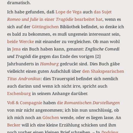
dramatisch.
Ich habe gefunden, daß
Lope de Vega
auch
das Sujet
Romeo und Julie
in einer
Tragödie
bearbeitet hat
, wenn es
sich auf der
Göttingischen
Bibliothek befindet, so denke ich
es bald zu bekommen, es muß ungemein interessant sein,
beide Wercke
mit einander zu vergleichen. Ob man wohl
in
Jena
ein Buch haben kann, genannt:
Englische Comedi
und Tragödi
die gegen das Ende des vorigen [2]
Jahrhunderts in
Hamburg
gedruckt sind. Dies Buch gäbe
vielleicht einen guten Aufschluß über
den
Shakspearischen
Titus Andronikus
: dies Trauerspiel befindet sich nemlich
auch darinn und wenn ich nicht irre, spricht auch
Eschenburg
in seinem Anhange darüber.
Voß & Compagnie
haben
die
Romantischen Darstellungen
von mir nicht angenommen; ich bin nun unschlüssig, ob
ich mich noch an
Göschen
wende, oder es liegen lasse. An
Becker
will ich eine kleine Erzählung schicken und ihm
noch vorher einen kleinen Brief schreiben. – In
Dodsleys