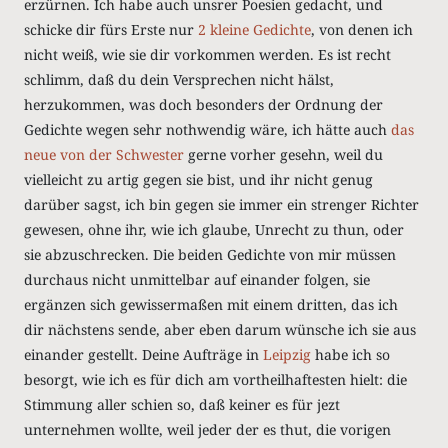
erzürnen. Ich habe auch unsrer Poesien gedacht, und
schicke dir fürs Erste nur
2 kleine Gedichte
, von denen ich
nicht weiß, wie sie dir vorkommen werden. Es ist recht
schlimm, daß du dein Versprechen nicht hälst,
herzukommen, was doch besonders der Ordnung der
Gedichte wegen sehr nothwendig wäre, ich hätte auch
das
neue von
der Schwester
gerne vorher gesehn, weil du
vielleicht zu artig gegen sie bist, und ihr nicht genug
darüber sagst, ich bin gegen sie immer ein strenger Richter
gewesen, ohne ihr, wie ich glaube, Unrecht zu thun, oder
sie abzuschrecken. Die beiden Gedichte von mir müssen
durchaus nicht unmittelbar auf einander folgen, sie
ergänzen sich gewissermaßen mit einem dritten, das ich
dir nächstens sende, aber eben darum wünsche ich sie aus
einander gestellt. Deine Aufträge in
Leipzig
habe ich so
besorgt, wie ich es für dich am vortheilhaftesten hielt: die
Stimmung aller schien so, daß keiner es für jezt
unternehmen wollte, weil jeder der es thut, die vorigen