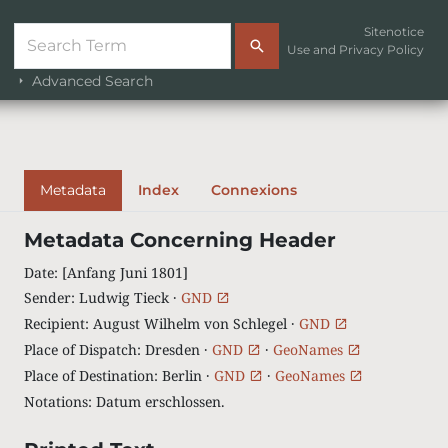
Sitenotice
Use and Privacy Policy
Advanced Search
Metadata
Index
Connexions
Metadata Concerning Header
Date
:
[Anfang Juni 1801]
Sender
:
Ludwig Tieck ·
GND
Recipient
:
August Wilhelm von Schlegel ·
GND
Place of Dispatch
:
Dresden ·
GND
·
GeoNames
Place of Destination
:
Berlin ·
GND
·
GeoNames
Notations
:
Datum erschlossen.