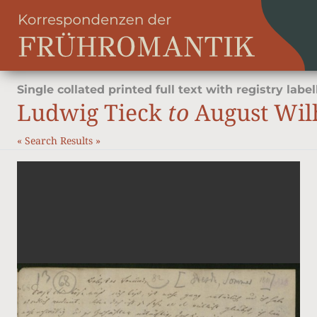
Single collated printed full text with registry label
Ludwig Tieck
to
August Wil
«
Search Results
»