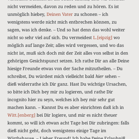
nicht vermeiden, davon zu reden und zu hören. Es ist
unmöglich hiebey,
Deinen Vater
zu schonen – ich
wenigstens werde nicht mich entbrechen können, zu
sagen, was ich denke. – Und so hat denn das wohl weiter
nicht so sehr viel auf sich. Du vermeidest
L.[eipzig]
wo
möglich auf lange Zeit; alles wird vergessen, und wo das
nicht ist, muß sich doch mit der Zeit alles von selbst in den
gehörigen Gesichtspunct setzen. Ich rathe Dir an alle Deine
hiesige Freunde etwas von der Sache mitzutheilen. – Du
schreibst, Du würdest mich vielleicht bald
hier
sehen –
dieß widerrathe ich Dir ganz. Hast Du wichtige Ursachen,
so bitte ich Dich bey mir zu logieren, und rathe Dir
incognito hier zu seyn, welches ich bey mir sehr gut
machen kann. – Kannst Du es aber einrichten daß ich in
Witt.[enberg]
bei Dir logiere, und mir es nicht theuer
kommt, so will ich etwan acht Tage bei Dir zubringen: falls
dieß nicht geht, doch wenigstens einige Tage im
Wirthshause. – Lieber Freund! Ich habe Deine Erlaubniß