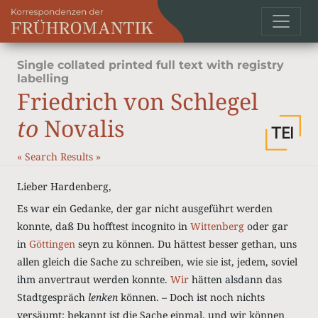
Single collated printed full text with registry
labelling
Friedrich von Schlegel
to
Novalis
«
Search Results
»
Lieber Hardenberg,
Es war ein Gedanke, der gar nicht ausgeführt werden
konnte, daß Du hofftest incognito in
Wittenberg
oder gar
in
Göttingen
seyn zu können. Du hättest besser gethan, uns
allen gleich die Sache zu schreiben, wie sie ist, jedem, soviel
ihm anvertraut werden konnte.
Wir
hätten alsdann das
Stadtgespräch
lenken
können. – Doch ist noch nichts
versäumt: bekannt ist die Sache einmal, und wir können