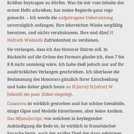
Kräften beytragen zu dürfen. Was Sie mir vom Inhalte des
ersten Hefts schreiben, hat meine Begierde ganz rege
gemacht. – Ich werde die
aufgetragene Uebersetzung
unverzüglich anfangen, Ihre lehrreichen Winke sorgfältig
benutzen, und nichts verabsäumen, Ihre und d[es]
H.
Hofrath Wielands
Zufriedenheit zu verdienen.
Sie verlangen, dass ich das Honorar fixiren soll. In
Rücksicht auf die Grösse des Formats glaube ich, dass 7 bis
8 ß nicht unmässig wäre. Ich habe dieß jedoch nur auf Ihr
ausdrückliches Verlangen geschrieben. Ich überlasse die
Bestimmung des Honorars gänzlich Ihrer Entscheidung
und habe daher gleich heute
an H.[errn] H.[ofrat] W.
[ieland] ein paar Zeilen eingelegt
.
Casanova
ist wirklich gestorben und hat schöne Gemählde,
einige Gipse und Modelle hinterlassen, aber keine Antiken.
Das M[anu]script
, von welchem in beyliegender
Ankündigung die Rede ist, ist wirklich in französischer
Sprache fertig, auch der größte Theil der dazu gehörigen