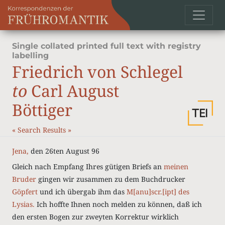
Single collated printed full text with registry
labelling
Friedrich von Schlegel
to
Carl August
Böttiger
«
Search Results
»
Jena,
den 26ten August 96
Gleich nach Empfang Ihres gütigen Briefs an
meinen
Bruder
gingen wir zusammen zu dem Buchdrucker
Göpfert
und ich übergab ihm das
M[anu]scr.[ipt] des
Lysias.
Ich hoffte Ihnen noch melden zu können, daß ich
den ersten Bogen zur zweyten Korrektur wirklich