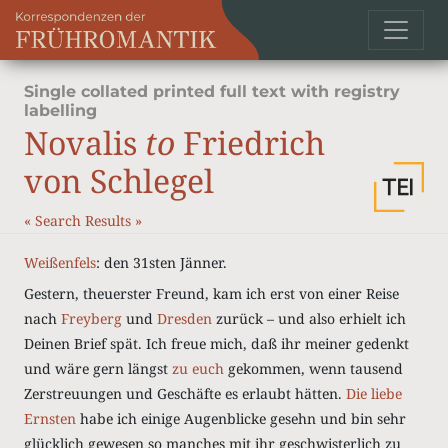
Single collated printed full text with registry
labelling
Novalis
to
Friedrich
von Schlegel
«
Search Results
»
Weißenfels
: den 31sten Jänner.
Gestern, theuerster Freund, kam ich erst von einer Reise
nach
Freyberg
und
Dresden
zurück – und also erhielt ich
Deinen Brief spät. Ich freue mich, daß ihr meiner gedenkt
und wäre gern längst
zu euch
gekommen, wenn tausend
Zerstreuungen und Geschäfte es erlaubt hätten.
Die liebe
Ernsten
habe ich einige Augenblicke gesehn und bin sehr
glücklich gewesen so manches mit ihr geschwisterlich zu