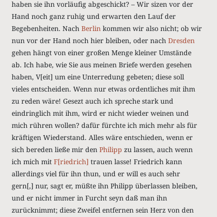
haben sie ihn vorläufig abgeschickt? – Wir sizen vor der
Hand noch ganz ruhig und erwarten den Lauf der
Begebenheiten. Nach
Berlin
kommen wir also nicht; ob wir
nun vor der Hand noch hier bleiben, oder nach
Dresden
gehen hängt von einer großen Menge kleiner Umstände
ab. Ich habe, wie Sie aus meinen Briefe werden gesehen
haben, V[eit] um eine Unterredung gebeten; diese soll
vieles entscheiden. Wenn nur etwas ordentliches mit ihm
zu reden wäre! Gesezt auch ich spreche stark und
eindringlich mit ihm, wird er nicht wieder weinen und
mich rühren wollen? dafür fürchte ich mich mehr als für
kräftigen Wiederstand. Alles wäre entschieden, wenn er
sich bereden ließe mir den
Philipp
zu lassen, auch wenn
ich mich mit
F[riedrich]
trauen lasse! Friedrich kann
allerdings viel für ihn thun, und er will es auch sehr
gern[,] nur, sagt er, müßte ihn Philipp überlassen bleiben,
und er nicht immer in Furcht seyn daß man ihn
zurücknimmt; diese Zweifel entfernen sein Herz von den