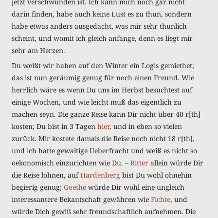
jetzt verschwunden ist. Ich kann mich noch gar nicht
darin finden, habe auch keine Lust es zu thun, sondern
habe etwas anders ausgedacht, was mir sehr thunlich
scheint, und womit ich gleich anfange, denn es liegt mir
sehr am Herzen.
Du weißt wir haben auf den Winter ein Logis gemiethet;
das ist nun geräumig genug für noch einen Freund. Wie
herrlich wäre es wenn Du uns im Herbst besuchtest auf
einige Wochen, und wie leicht muß das eigentlich zu
machen seyn. Die ganze Reise kann Dir nicht über 40 r[th]
kosten; Du bist in 3 Tagen
hier
, und in eben so vielen
zurück. Mir kostete damals die Reise noch nicht 18 r[th],
und ich hatte gewaltige Ueberfracht und weiß es nicht so
oekonomisch einzurichten wie Du. –
Ritter
allein würde Dir
die Reise lohnen, auf
Hardenberg
bist Du wohl ohnehin
begierig genug;
Goethe
würde Dir wohl eine ungleich
interessantere Bekantschaft gewähren wie
Fichte
, und
würde Dich gewiß sehr freundschaftlich aufnehmen. Die