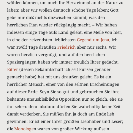
wählen können, um auch Ihr Herz einmal an der Natur zu
laben; aber wir wollen dennoch schöne Tage leben; Gott
gebe nur daß nichts dazwischen kömmt, was den
herrlichen Plan wieder rückgängig macht. – Wir haben
indessen einige Tage aufs Land gelebt, eine Meile von hier,
in eine der reizendsten lieblichsten
Gegend um Jena
, ich
war zwölf Tage draußen
Friedrich
aber nur sechs. Wir
waren herzlich vergnügt, und auf den herrlichen
Spaziergängen haben wir immer treulich Ihrer gedacht.
Ritter
(dessen Bekanntschaft ich seit kurzen genauer
gemacht habe) hat mit uns draußen gelebt. Es ist ein
herrlicher Mensch, einer von den seltnen Erscheinungen
auf dieser Erde. Seyn Sie so gut und gebrauchen Sie ihre
bekannte unausbleibliche Opposition nur so gleich, ehe sie
ihn sehen: denn alsdann dürfen Sie wahrhaftig keine Zeit
damit verderben, Sie müßen ihn ja doch am Ende lieb
gewinnen! Er ist einer Ihrer größten Liebhaber und Leser;
die
Monologe
n waren von großer Wirkung auf sein