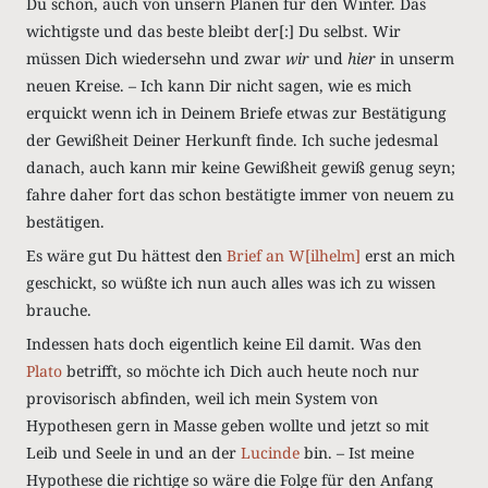
Du schon, auch von unsern Planen für den Winter. Das
wichtigste und das beste bleibt der[:] Du selbst. Wir
müssen Dich wiedersehn und zwar
wir
und
hier
in unserm
neuen Kreise. – Ich kann Dir nicht sagen, wie es mich
erquickt wenn ich in Deinem Briefe etwas zur Bestätigung
der Gewißheit Deiner Herkunft finde. Ich suche jedesmal
danach, auch kann mir keine Gewißheit gewiß genug seyn;
fahre daher fort das schon bestätigte immer von neuem zu
bestätigen.
Es wäre gut Du hättest den
Brief an
W[ilhelm]
erst an mich
geschickt, so wüßte ich nun auch alles was ich zu wissen
brauche.
Indessen hats doch eigentlich keine Eil damit. Was den
Plato
betrifft, so möchte ich Dich auch heute noch nur
provisorisch abfinden, weil ich mein System von
Hypothesen gern in Masse geben wollte und jetzt so mit
Leib und Seele in und an der
Lucinde
bin. – Ist meine
Hypothese die richtige so wäre die Folge für den Anfang