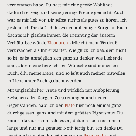
vernommen habe. Du hast mir eine große Wohlthat
dadurch erzeigt und keine geringe Freude gemacht. Auch
war es mir lieb von Dir selbst nichts als gutes zu hören. Ich
gestehe ich Dir daß ich bisweilen mit einiger Sorge an Euch
dachte; ich glaubte immer, die Trennung der äussern
Verhältnisse würde
Eleonoren
vielleicht mehr Verdruß
verursachen als Ihr erwartet. Wie glücklich daß dem nicht
so ist; es ist unmöglich sich ganz zu denken wie Liebende
sind, aber meine herzlichsten Wünsche sind immer bei
Euch, d.h. meine Liebe, und so laßt auch meiner bisweilen
in Liebe unter Euch gedacht werden.
Mit unglaublicher Treue und wirklich mit Aufopferung
zwischen allen Sorgen, Zerstreuungen und neuen
Gegenständen, hab’ ich den
Plato
hier noch einmal ganz
durchgelesen, ganz und mit dem größten Rigorismus. Du
kannst daraus schon schliessen, daß ich eben noch nicht
lange und nur mit genauer Noth fertig bin. Ich denke Du
wirst auch mit den Einleitungen zum
Parmenides
und