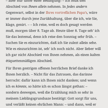
– aber nur unter einer Bedingung! – Ich muß den
Abschied von
Ihnen
allein
nehmen. In
Jedes andern
Gegenwart, selbst in der
Ihres vortreflichen Papa’s
, wäre
er immer durch jene Zurükhaltung, über die ich, wie Sie,
klage, genirt. – – Ich reise, weil es doch gesagt werden
muß, morgen über 8. Tage ab. Heute über 8. Tage seh’ ich
Sie das leztemal, denn ich reise den Sonntag sehr früh. –
Suchen Sie es einzurichten, daß ich Sie zulezt allein sehe.
Wie es einzurichten ist, seh’ ich noch nicht. Aber lieber will
ich gar nicht Abschied von Ihnen nehmen, als einen kalten
étiquettenmäßigen Abschied.
Für Ihren gestrigen offenen herrlichen Brief danke ich
Ihnen herzlich. – Nicht für das Zutrauen, das darinne
herrscht: dafür kann ich Ihnen nicht danken; und wenn
ich es
könnte
, so hätte ich es schon längst gethan: –
sondern deswegen, weil die Erzählung mich so sehr in
meinem Lieblingsgrundsaze bestätigt: Gott sorgt für uns,
und verläßt keinen ehrlichen Mann: – und dann, weil er