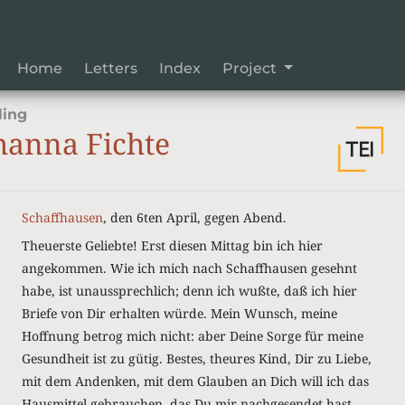
Home
Letters
Index
Project
ling
hanna Fichte
Schaffhausen
, den 6ten April, gegen Abend.
Theuerste Geliebte! Erst diesen Mittag bin ich hier
angekommen. Wie ich mich nach Schaffhausen gesehnt
habe, ist unaussprechlich; denn ich wußte, daß ich hier
Briefe von Dir erhalten würde. Mein Wunsch, meine
Hoffnung betrog mich nicht: aber Deine Sorge für meine
Gesundheit ist zu gütig. Bestes, theures Kind, Dir zu Liebe,
mit dem Andenken, mit dem Glauben an Dich will ich das
Hausmittel gebrauchen, das Du mir nachgesendet hast.