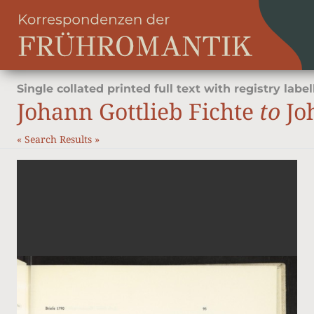
Single collated printed full text with registry label
Johann Gottlieb Fichte
to
Jo
«
Search Results
»