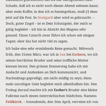
Schade, daß ich es nicht noch diesen Abend nehmen kann;
aber mein Koffer, in den ich es hineingethan, muß [/] eben
jetzt auf die Post. In
Stuttgard
aber wird es gebraucht. –
Doch, guter Engel – ist es Dein Schutzgeist, der mich so
gütig begleitet – ich bin in Absicht des Magens sehr
gesund. Einen Catarrh zwar führe ich schon seit einigen
Tagen; aber das hat nicht viel zu sagen.
Ich habe eine sehr ermüdende Reise gemacht. Mittwoch
früh, den 31sten März, war ich in
Sax
bei
Eschern
, wo ich
seinen herrlichen Bruder und seine treffliche Mutter
kennen lernte. Den grünen Donnerstag habe ich mit
Andacht und Andenken an Dich kommunicirt, und
Nachmittags gepredigt, um nicht müßig zu seyn; denn
mein unruhiger Geist begleitet mich allenthalben hin. Den
Freitag darauf machte ich mit
Escher’s
Bruder eine kleine
Fußreise nach einem österreichischen Städtchen, Namens
Feldkirch
.
– Sonnabends, den 3ten April, verreiste ich von