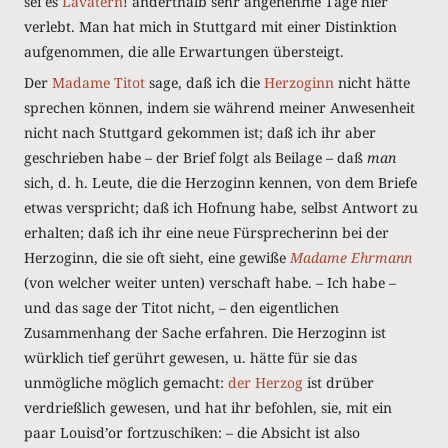
sei es
Lavatern
! anderthalb sehr angenehme Tage hier
verlebt. Man hat mich in Stuttgard mit einer Distinktion
aufgenommen, die alle Erwartungen übersteigt.
Der
Madame Titot
sage, daß ich die
Herzoginn
nicht hätte
sprechen können, indem sie während meiner Anwesenheit
nicht nach Stuttgard gekommen ist; daß ich ihr aber
geschrieben habe – der Brief folgt als Beilage – daß
man
sich, d. h. Leute, die die Herzoginn kennen, von dem Briefe
etwas verspricht; daß ich Hofnung habe, selbst Antwort zu
erhalten; daß ich ihr eine neue Fürsprecherinn bei der
Herzoginn, die sie oft sieht, eine gewiße
Madame Ehrmann
(von welcher weiter unten) verschaft habe. – Ich habe –
und das sage der Titot nicht, – den eigentlichen
Zusammenhang der Sache erfahren. Die Herzoginn ist
würklich tief gerührt gewesen, u. hätte für sie das
unmögliche möglich gemacht:
der Herzog
ist drüber
verdrießlich gewesen, und hat ihr befohlen, sie, mit ein
paar Louisd’or fortzuschiken: – die Absicht ist also