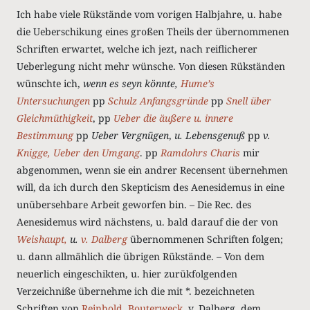
Ich habe viele Rükstände vom vorigen Halbjahre, u. habe
die Ueberschikung eines großen Theils der übernommenen
Schriften erwartet, welche ich jezt, nach reiflicherer
Ueberlegung nicht mehr wünsche. Von diesen Rükständen
wünschte ich,
wenn es seyn könnte,
Hume’s
Untersuchungen
pp
Schulz Anfangsgründe
pp
Snell über
Gleichmüthigkeit
, pp
Ueber die äußere u. innere
Bestimmung
pp
Ueber Vergnügen
,
u. Lebensgenuß
pp
v.
Knigge, Ueber den Umgang
. pp
Ramdohrs Charis
mir
abgenommen, wenn sie ein andrer Recensent übernehmen
will, da ich durch den Skepticism des Aenesidemus in eine
unübersehbare Arbeit geworfen bin. – Die Rec. des
Aenesidemus wird nächstens, u. bald darauf die der von
Weishaupt,
u.
v. Dalberg
übernommenen Schriften folgen;
u. dann allmählich die übrigen Rükstände. – Von dem
neuerlich eingeschikten, u. hier zurükfolgenden
Verzeichniße übernehme ich die mit *. bezeichneten
Schriften von
Reinhold,
Bouterweck,
v. Dalberg, dem