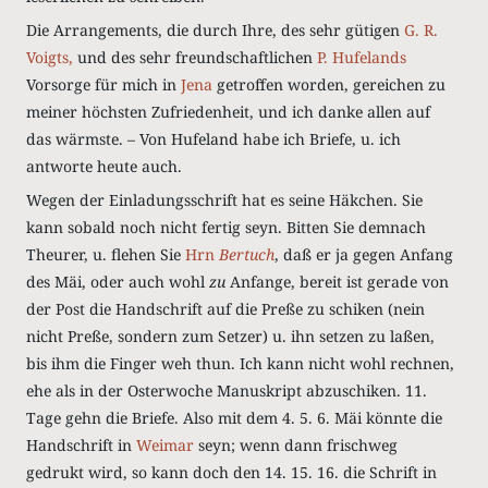
Die Arrangements, die durch Ihre, des sehr gütigen
G. R.
Voigts,
und des sehr freundschaftlichen
P. Hufelands
Vorsorge für mich in
Jena
getroffen worden, gereichen zu
meiner höchsten Zufriedenheit, und ich danke allen auf
das wärmste. – Von Hufeland habe ich Briefe, u. ich
antworte heute auch.
Wegen der Einladungsschrift hat es seine Häkchen. Sie
kann sobald noch nicht fertig seyn. Bitten Sie demnach
Theurer, u. flehen Sie
Hrn
Bertuch
, daß er ja gegen Anfang
des Mäi, oder auch wohl
zu
Anfange, bereit ist gerade von
der Post die Handschrift auf die Preße zu schiken (nein
nicht Preße, sondern zum Setzer) u. ihn setzen zu laßen,
bis ihm die Finger weh thun. Ich kann nicht wohl rechnen,
ehe als in der Osterwoche Manuskript abzuschiken. 11.
Tage gehn die Briefe. Also mit dem 4. 5. 6. Mäi könnte die
Handschrift in
Weimar
seyn; wenn dann frischweg
gedrukt wird, so kann doch den 14. 15. 16. die Schrift in