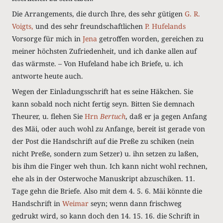
Die Arrangements, die durch Ihre, des sehr gütigen
G. R.
Voigts,
und des sehr freundschaftlichen
P. Hufelands
Vorsorge für mich in
Jena
getroffen worden, gereichen zu
meiner höchsten Zufriedenheit, und ich danke allen auf
das wärmste. – Von Hufeland habe ich Briefe, u. ich
antworte heute auch.
Wegen der Einladungsschrift hat es seine Häkchen. Sie
kann sobald noch nicht fertig seyn. Bitten Sie demnach
Theurer, u. flehen Sie
Hrn
Bertuch
, daß er ja gegen Anfang
des Mäi, oder auch wohl
zu
Anfange, bereit ist gerade von
der Post die Handschrift auf die Preße zu schiken (nein
nicht Preße, sondern zum Setzer) u. ihn setzen zu laßen,
bis ihm die Finger weh thun. Ich kann nicht wohl rechnen,
ehe als in der Osterwoche Manuskript abzuschiken. 11.
Tage gehn die Briefe. Also mit dem 4. 5. 6. Mäi könnte die
Handschrift in
Weimar
seyn; wenn dann frischweg
gedrukt wird, so kann doch den 14. 15. 16. die Schrift in