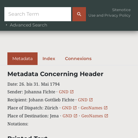
Sitenotice
Use and Privacy Policy
Advanced Search
Metadata
Index
Connexions
Metadata Concerning Header
Date
:
26. bis 31. Mai 1794
Sender
:
Johanna Fichte ·
GND
Recipient
:
Johann Gottlieb Fichte ·
GND
Place of Dispatch
:
Zürich ·
GND
·
GeoNames
Place of Destination
:
Jena ·
GND
·
GeoNames
Notations
: