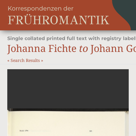
Single collated printed full text with registry label
Johanna Fichte
to
Johann Got
«
Search Results
»