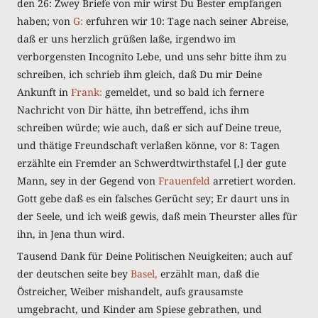
den 26: Zwey Briefe von mir wirst Du Bester empfangen
haben; von
G:
erfuhren wir 10: Tage nach seiner Abreise,
daß er uns herzlich grüßen laße, irgendwo im
verborgensten Incognito Lebe, und uns sehr bitte ihm zu
schreiben, ich schrieb ihm gleich, daß Du mir Deine
Ankunft in
Frank:
gemeldet, und so bald ich fernere
Nachricht von Dir hätte, ihn betreffend, ichs ihm
schreiben würde; wie auch, daß er sich auf Deine treue,
und thätige Freundschaft verlaßen könne, vor 8: Tagen
erzählte ein Fremder an Schwerdtwirthstafel [,] der gute
Mann, sey in der Gegend von
Frauenfeld
arretiert worden.
Gott gebe daß es ein falsches Gerücht sey; Er daurt uns in
der Seele, und ich weiß gewis, daß mein Theurster alles für
ihn, in Jena thun wird.
Tausend Dank für Deine Politischen Neuigkeiten; auch auf
der deutschen seite bey
Basel,
erzählt man, daß die
Östreicher, Weiber mishandelt, aufs grausamste
umgebracht, und Kinder am Spiese gebrathen, und