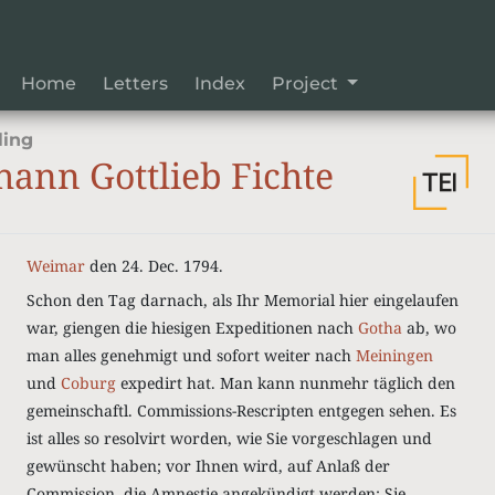
Home
Letters
Index
Project
ling
hann Gottlieb Fichte
Weimar
den 24. Dec. 1794.
Schon den Tag darnach, als Ihr Memorial hier eingelaufen
war, giengen die hiesigen Expeditionen nach
Gotha
ab, wo
man alles genehmigt und sofort weiter nach
Meiningen
und
Coburg
expedirt hat. Man kann nunmehr täglich den
gemeinschaftl. Commissions-Rescripten entgegen sehen. Es
ist alles so resolvirt worden, wie Sie vorgeschlagen und
gewünscht haben; vor Ihnen wird, auf Anlaß der
Commission, die Amnestie angekündigt werden; Sie