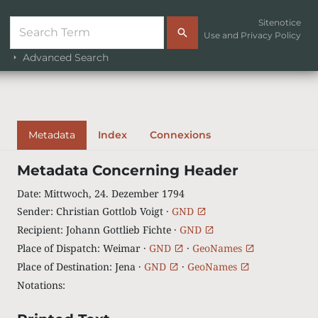
Sitenotice
Use and Privacy Policy
Advanced Search
Metadata
Index
Connexions
Metadata Concerning Header
Date
:
Mittwoch, 24. Dezember 1794
Sender
:
Christian Gottlob Voigt ·
GND
Recipient
:
Johann Gottlieb Fichte ·
GND
Place of Dispatch
:
Weimar ·
GND
·
GeoNames
Place of Destination
:
Jena ·
GND
·
GeoNames
Notations
: