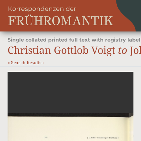
Single collated printed full text with registry label
Christian Gottlob Voigt
to
Jo
«
Search Results
»