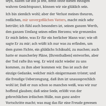
seyn, halten Sie ihn ja fest, denn ohne diesen einzigen
wahren Gesichtspunct, können wir nie glüklich sein.
Ich bin ziemlich wohl; aber der Verlust meines theuren,
redlichen,
mir unvergeßlichen Vatters
, macht mich sehr
betrübt; ich fühl auch besonders izt, seinen ganzen Werth,
den ganzen Umfang seines edlen Herzens; wie grenzenlos
Er mich liebte, was Er für ein herlicher Mann war; wie oft
sagte Er zu mir; ach wüßt ich nur was zu erfinden, um
dem guten Fichte, ein glüklichs Schiksahl, zu machen; auch
hatte er mancherley Pläne, [Ihrenthalben] entworfen, aber
der Tod rafte ihn weg. Er wird nicht wieder zu uns
kommen, zu ihm aber kommen wir. Das ist auch der
einzige Gedanke, welcher mich einigermasen tröstet; und
die freudige Ueberzeugung, daß ihm izt unaussprechlich
wohl ist; Daß er nun schon so manches weiß, was wir nur
hoffend glauben; daß seine Seele, erlößt von der
gebrechlichen irdischen Hülle, nun ganz andre
Vortschritte macht; was mag das für eine Freude gewesen