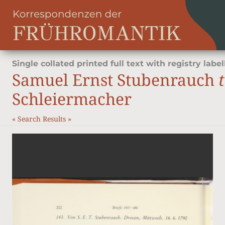
Single collated printed full text with registry label
Samuel Ernst Stubenrauch
Schleiermacher
«
Search Results
»