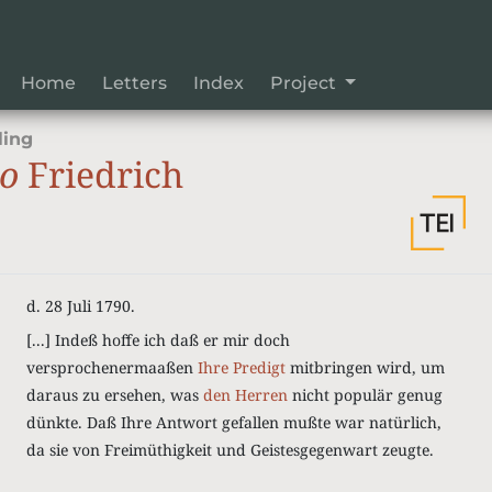
Home
Letters
Index
Project
ling
to
Friedrich
d. 28 Juli 1790.
[...] Indeß hoffe ich daß er mir doch
versprochenermaaßen
Ihre Predigt
mitbringen wird, um
daraus zu ersehen, was
den Herren
nicht populär genug
dünkte. Daß Ihre Antwort gefallen mußte war natürlich,
da sie von Freimüthigkeit und Geistesgegenwart zeugte.