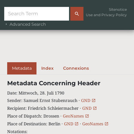
Sitenotice
Use and Privacy Policy
Advanced Search
Metadata
Index
Connexions
Metadata Concerning Header
Date
:
Mittwoch, 28. Juli 1790
Sender
:
Samuel Ernst Stubenrauch ·
GND
Recipient
:
Friedrich Schleiermacher ·
GND
Place of Dispatch
:
Drossen ·
GeoNames
Place of Destination
:
Berlin ·
GND
·
GeoNames
Notations
: