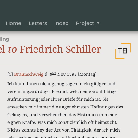
Home
Letters
Index
Project
ling
el
to
Friedrich Schiller
[1]
Braunschweig
d: 9
Nov 1795 [Montag]
ten
Ich kann Ihnen nicht genug sagen, mein gütiger und
verehrungswürdiger Freund, welch eine wohlthätige
Aufmunterung jeder Ihrer Briefe für mich ist.
Sie
erwecken mir immer die angenehmsten Hoffnungen des
Gelingens, und verscheuchen das Mistrauen in meine
eignen Kräfte, was mich sonst ziemlich oft heimsucht.
Nichts konnte bey der Art von Thätigkeit, der ich mich
jetzt widme, ein günstigerer Umstand, eine schönere