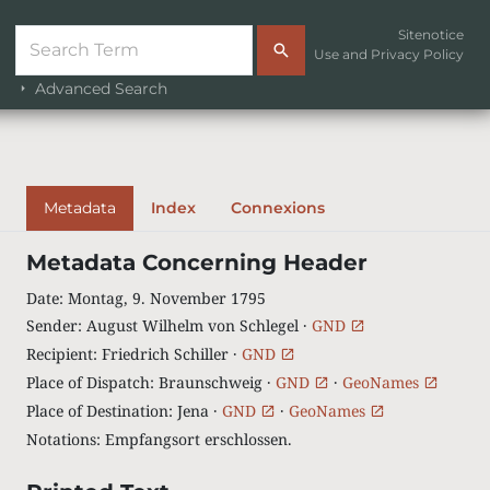
Sitenotice
Use and Privacy Policy
Advanced Search
Metadata
Index
Connexions
Metadata Concerning Header
Date
:
Montag, 9. November 1795
Sender
:
August Wilhelm von Schlegel ·
GND
Recipient
:
Friedrich Schiller ·
GND
Place of Dispatch
:
Braunschweig ·
GND
·
GeoNames
Place of Destination
:
Jena ·
GND
·
GeoNames
Notations
:
Empfangsort erschlossen.