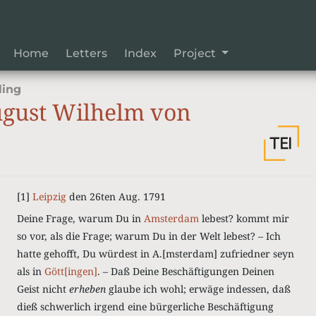
Home
Letters
Index
Project
ling
gust Wilhelm von
[1]
Leipzig
den 26ten Aug. 1791
Deine Frage, warum Du in
Amsterdam
lebest? kommt mir
so vor, als die Frage; warum Du in der Welt lebest? – Ich
hatte gehofft, Du würdest in A.[msterdam] zufriedner seyn
als in
Gött[ingen]
. – Daß Deine Beschäftigungen Deinen
Geist nicht
erheben
glaube ich wohl; erwäge indessen, daß
dieß schwerlich irgend eine bürgerliche Beschäftigung