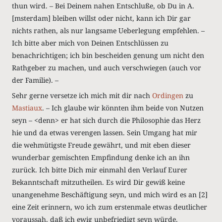
thun wird. – Bei Deinem nahen Entschluße, ob Du in A.
[msterdam] bleiben willst oder nicht, kann ich Dir gar
nichts rathen, als nur langsame Ueberlegung empfehlen. –
Ich bitte aber mich von Deinen Entschlüssen zu
benachrichtigen; ich bin bescheiden genung um nicht den
Rathgeber zu machen, und auch verschwiegen (auch vor
der Familie). –
Sehr gerne versetze ich mich mit dir nach
Ordingen
zu
Mastiaux
. – Ich glaube wir könnten ihm beide von Nutzen
seyn – <denn> er hat sich durch die Philosophie das Herz
hie und da etwas verengen lassen. Sein Umgang hat mir
die wehmütigste Freude gewährt, und mit eben dieser
wunderbar gemischten Empfindung denke ich an ihn
zurück. Ich bitte Dich mir einmahl den Verlauf Eurer
Bekanntschaft mitzutheilen. Es wird Dir gewiß keine
unangenehme Beschäftigung seyn, und mich wird es an [2]
eine Zeit erinnern, wo ich zum erstenmale etwas deutlicher
voraussah, daß ich ewig unbefriedigt seyn würde.