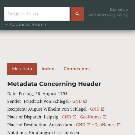
Sitenotice
Use and Privacy Policy
Advanced Search
Metadata
Index
Connexions
Metadata Concerning Header
Date
:
Freitag, 26. August 1791
Sender
:
Friedrich von Schlegel ·
GND
Recipient
:
August Wilhelm von Schlegel ·
GND
Place of Dispatch
:
Leipzig ·
GND
·
GeoNames
Place of Destination
:
Amsterdam ·
GND
·
GeoNames
Notations
:
Empfangsort erschlossen.