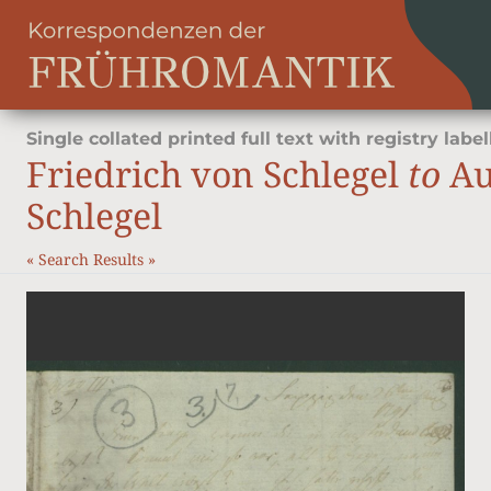
Single collated printed full text with registry label
Friedrich von Schlegel
to
Au
Schlegel
«
Search Results
»