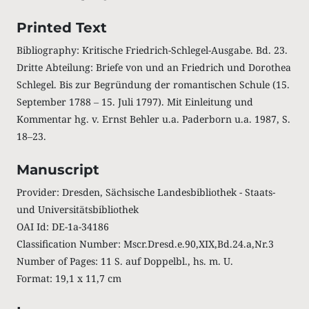
Printed Text
Bibliography: Kritische Friedrich-Schlegel-Ausgabe. Bd. 23.
Dritte Abteilung: Briefe von und an Friedrich und Dorothea
Schlegel. Bis zur Begründung der romantischen Schule (15.
September 1788 ‒ 15. Juli 1797). Mit Einleitung und
Kommentar hg. v. Ernst Behler u.a. Paderborn u.a. 1987, S.
18‒23.
Manuscript
Provider: Dresden, Sächsische Landesbibliothek - Staats-
und Universitätsbibliothek
OAI Id: DE-1a-34186
Classification Number: Mscr.Dresd.e.90,XIX,Bd.24.a,Nr.3
Number of Pages: 11 S. auf Doppelbl., hs. m. U.
Format: 19,1 x 11,7 cm