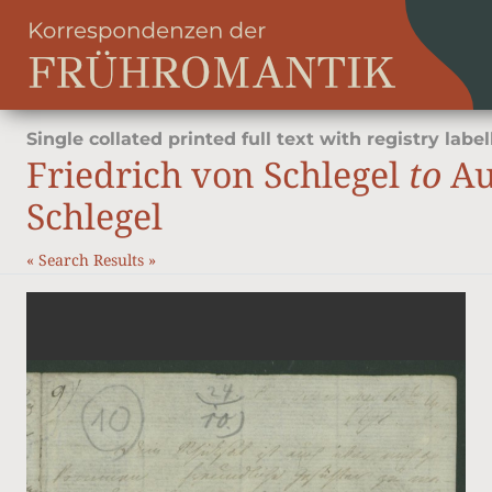
Single collated printed full text with registry label
Friedrich von Schlegel
to
Au
Schlegel
«
Search Results
»