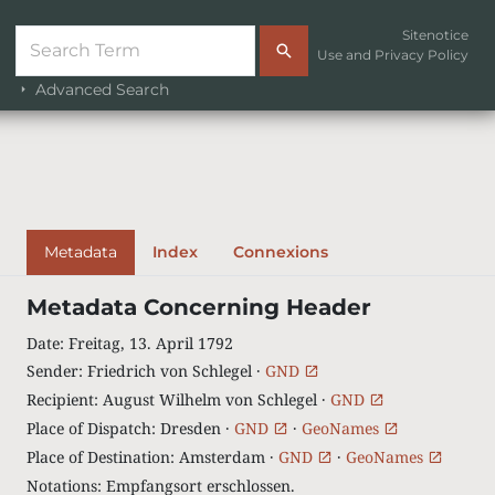
Sitenotice
Use and Privacy Policy
Advanced Search
Metadata
Index
Connexions
Metadata Concerning Header
Date
:
Freitag, 13. April 1792
Sender
:
Friedrich von Schlegel ·
GND
Recipient
:
August Wilhelm von Schlegel ·
GND
Place of Dispatch
:
Dresden ·
GND
·
GeoNames
Place of Destination
:
Amsterdam ·
GND
·
GeoNames
Notations
:
Empfangsort erschlossen.