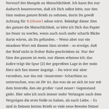
Vorwurf des Mangels an Menschlichkeit. Ich kann ihn nur
dadurch beantworten, daß ich Dich selbst bitte, nur den
Sinn meines
ganzen
Briefs zu nehmen, darin Du gewiß
Achtung für
B.[öhmer]
sehen wirst. Beleidigt dieser
Sinn
des ganzen
die Menschlichkeit, so bitte ich Dich das Papier
ins Feuer zu werfen, wenn auch noch mehr scharfe Blicke
darin wären, als Du gefunden. – Wenn aber nur ein
einzelnes Wort mit diesem Sinn streitet – so erwäge, daß
der Brief nicht in froher Ruhe geschrieben ist. Nur der
Sinn des ganzen ist
mein
, nur diesen erkenne ich; das
äußre trägt die Spur [2] der gepreßten Lage in der mein
Herz sich fast immer ängstigt. – Du wirst mir aber
verzeihen, nur das mit <innerstem> Scharfsinn zu
untersuchen, was
sie Dir ist
, das was sie an sich ist nur mit
dem Intereße, den ein großer <und neuer> Gegenstand
giebt. Hier sehe ich noch immer mehr Verlangen nach dem
Vergnügen die erste Stelle zu haben, als nach Liebe. – Es
sind in Deinem letzten Briefe so viele neue Beweise Deiner