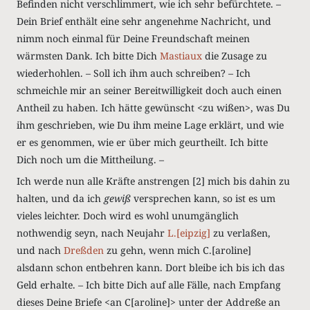
Befinden nicht verschlimmert, wie ich sehr befürchtete. –
Dein Brief enthält eine sehr angenehme Nachricht, und
nimm noch einmal für Deine Freundschaft meinen
wärmsten Dank. Ich bitte Dich
Mastiaux
die Zusage zu
wiederhohlen. – Soll ich ihm auch schreiben? – Ich
schmeichle mir an seiner Bereitwilligkeit doch auch einen
Antheil zu haben. Ich hätte gewünscht <zu wißen>, was Du
ihm geschrieben, wie Du ihm meine Lage erklärt, und wie
er es genommen, wie er über mich geurtheilt. Ich bitte
Dich noch um die Mittheilung. –
Ich werde nun alle Kräfte anstrengen [2] mich bis dahin zu
halten, und da ich
gewiß
versprechen kann, so ist es um
vieles leichter. Doch wird es wohl unumgänglich
nothwendig seyn, nach Neujahr
L.[eipzig]
zu verlaßen,
und nach
Dreßden
zu gehn, wenn mich C.[aroline]
alsdann schon entbehren kann. Dort bleibe ich bis ich das
Geld erhalte. – Ich bitte Dich auf alle Fälle, nach Empfang
dieses Deine Briefe <an C[aroline]> unter der Addreße an