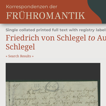
Single collated printed full text with registry label
Friedrich von Schlegel
to
Au
Schlegel
«
Search Results
»