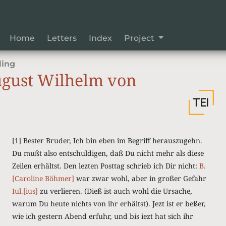
Home
Letters
Index
Project
ling
gust Wilhelm von
[1] Bester Bruder, Ich bin eben im Begriff herauszugehn.
Du mußt also entschuldigen, daß Du nicht mehr als diese
Zeilen erhältst. Den lezten Posttag schrieb ich Dir nicht:
B.
[Caroline Böhmer]
war zwar wohl, aber in großer Gefahr
Iul.[ius]
zu verlieren. (Dieß ist auch wohl die Ursache,
warum Du heute nichts von ihr erhältst). Jezt ist er beßer,
wie ich gestern Abend erfuhr, und bis iezt hat sich ihr