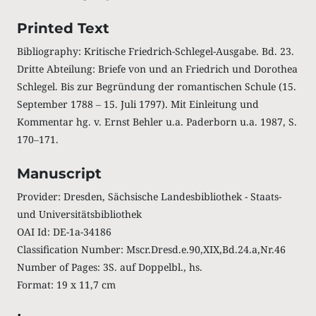
Printed Text
Bibliography: Kritische Friedrich-Schlegel-Ausgabe. Bd. 23.
Dritte Abteilung: Briefe von und an Friedrich und Dorothea
Schlegel. Bis zur Begründung der romantischen Schule (15.
September 1788 ‒ 15. Juli 1797). Mit Einleitung und
Kommentar hg. v. Ernst Behler u.a. Paderborn u.a. 1987, S.
170‒171.
Manuscript
Provider: Dresden, Sächsische Landesbibliothek - Staats-
und Universitätsbibliothek
OAI Id: DE-1a-34186
Classification Number: Mscr.Dresd.e.90,XIX,Bd.24.a,Nr.46
Number of Pages: 3S. auf Doppelbl., hs.
Format: 19 x 11,7 cm