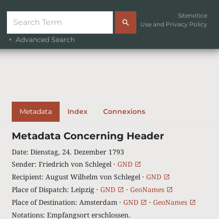
Sitenotice
Use and Privacy Policy
Advanced Search
Metadata
Index
Connexions
Metadata Concerning Header
Date
:
Dienstag, 24. Dezember 1793
Sender
:
Friedrich von Schlegel ·
GND
Recipient
:
August Wilhelm von Schlegel ·
GND
Place of Dispatch
:
Leipzig ·
GND
·
GeoNames
Place of Destination
:
Amsterdam ·
GND
·
GeoNames
Notations
:
Empfangsort erschlossen.