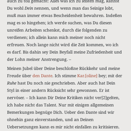
auch zu toll gemacht: Alles was ich zu leisten mag, kannst
Du wohl
Dein
nennen, und wenn man das Seinige lobt,
muß man immer etwas Bescheidenheit bewahren. Indeßen
mag es so hingehen; ich werde suchen, was Du diesen
unreifen Arbeiten schenkst, durch die folgenden zu
verdienen; ich allein kann mich meiner noch nicht
erfreuen. Noch lange nicht wird die Zeit kommen, wo ich
es darf. Bis dahin sey Dein Beyfall meine Zufriedenheit und
der Lohn meiner Anstrengung. –
Meinen Jubel über Deine beschloßne Rückkehr und meine
Freude über
den Dante
. Ich stimme
Kar.[oline]
bey; mit der
Ruhe
hast Du noch nie geschrieben. Aber auch hat Dein
Styl in einer andern Rücksicht sehr gewonnen. Er ist
nervöser. – Ich kann Dir Deine Kritiken nicht ver[2]gelten,
ich habe nicht das Talent. Nur mit einigen allgemeinen
Bemerkungen begnüge Dich. Ueber den Dante sind wir
ohnehin ganz einverstanden, und an Deinen
Uebersetzungen kann es mir nicht einfallen zu kritisieren.