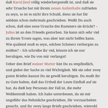
daß
Karol.[ine]
völlig wiederhergestellt ist, und daß sie
sehr Ursache hat mit ihrem
neuen Aufenthalte
zufrieden
zu seyn, so ist es nicht ihre Schuld, denn sie hat Dir
seitdem schon mehrmals geschrieben. Weißt Du auch
schon, daß eine neue Ursache des Kummers sie drückt? –
Julius
ist an den Frieseln gestorben. Sie kann sich sehr viel
zu ihrem Troste sagen, was aber iezt nicht helfen kann.
Wie quälend muß es seyn, solchen Schmerz verbergen zu
müßen? – Ich schreibe ihr viel, könnte ich sie nur
beruhigen, wie Du von mir verlangst!
Ueber den Brief
meiner Mutter
bist Du zu empfindlich,
und giebst der Sache zu viel Wichtigkeit. Mit ein oder zwey
guten Briefen kannst Du sie gewiß beruhigen. Du mußt ihr
zu Gute halten, daß das Urtheil der Leute Einfluß auf sie
hat, da dieß bey Personen der Fall ist, die mehr
Weltkentniß haben. Ich habe unterdessen, da sie mir
ungefähr das Nehmliche geschrieben, Dir vorzuarbeiten
gesucht, und ihr zwey lange Briefe geschrieben, wiewohl