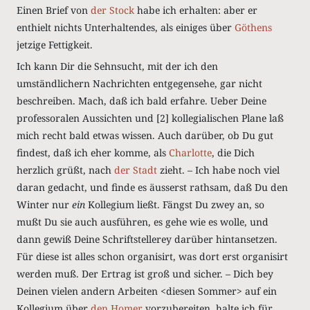
Einen Brief von
der Stock
habe ich erhalten: aber er
enthielt nichts Unterhaltendes, als einiges über
Göthens
jetzige Fettigkeit
.
Ich kann Dir die Sehnsucht, mit der ich den
umständlichern Nachrichten entgegensehe, gar nicht
beschreiben. Mach, daß ich bald erfahre. Ueber Deine
professoralen Aussichten und [2] kollegialischen Plane laß
mich recht bald etwas wissen. Auch darüber, ob Du gut
findest, daß ich eher komme, als
Charlotte
, die Dich
herzlich grüßt, nach
der Stadt
zieht. – Ich habe noch viel
daran gedacht, und finde es äusserst rathsam, daß Du den
Winter nur
ein
Kollegium ließt. Fängst Du zwey an, so
mußt Du sie auch ausführen, es gehe wie es wolle, und
dann gewiß Deine Schriftstellerey darüber hintansetzen.
Für diese ist alles schon organisirt, was dort erst organisirt
werden muß. Der Ertrag ist groß und sicher. – Dich bey
Deinen vielen andern Arbeiten <diesen Sommer> auf ein
Kollegium über
den Homer
vorzubereiten, halte ich für