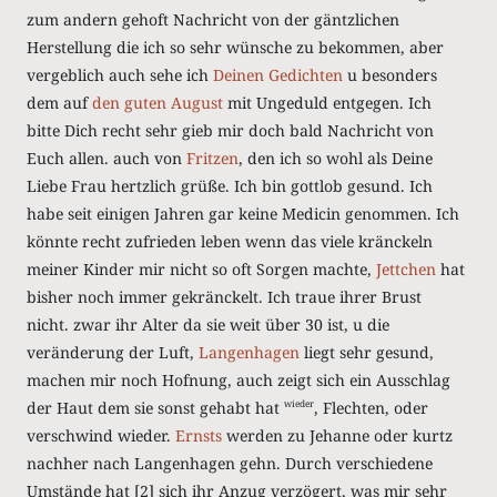
zum andern gehoft Nachricht von der gäntzlichen
Herstellung die ich so sehr wünsche zu bekommen, aber
vergeblich auch sehe ich
Deinen Gedichten
u besonders
dem auf
den guten August
mit Ungeduld entgegen. Ich
bitte Dich recht sehr gieb mir doch bald Nachricht von
Euch allen. auch von
Fritzen
, den ich so wohl als Deine
Liebe Frau hertzlich grüße. Ich bin gottlob gesund. Ich
habe seit einigen Jahren gar keine Medicin genommen. Ich
könnte recht zufrieden leben wenn das viele kränckeln
meiner Kinder mir nicht so oft Sorgen machte,
Jettchen
hat
bisher noch immer gekränckelt. Ich traue ihrer Brust
nicht. zwar ihr Alter da sie weit über 30 ist, u die
veränderung der Luft,
Langenhagen
liegt sehr gesund,
machen mir noch Hofnung, auch zeigt sich ein Ausschlag
der Haut dem sie sonst gehabt hat
, Flechten, oder
wieder
verschwind wieder.
Ernsts
werden zu Jehanne oder kurtz
nachher nach Langenhagen gehn. Durch verschiedene
Umstände hat
[2]
sich ihr Anzug verzögert, was mir sehr