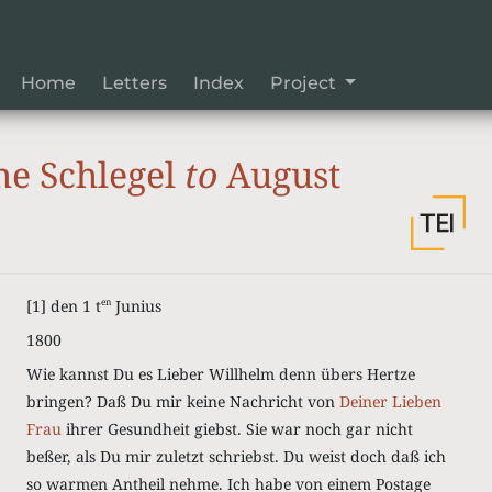
Home
Letters
Index
Project
he Schlegel
to
August
[1]
den 1 t
Junius
en
1800
Wie kannst Du es Lieber Willhelm denn übers Hertze
bringen? Daß Du mir keine Nachricht von
Deiner Lieben
Frau
ihrer Gesundheit giebst. Sie war noch gar nicht
beßer, als Du mir zuletzt schriebst. Du weist doch daß ich
so warmen Antheil nehme. Ich habe von einem Postage