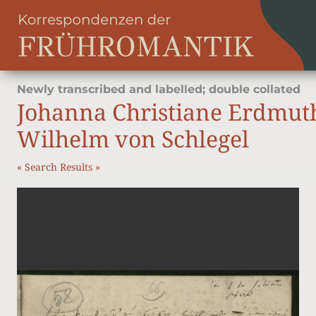
Newly transcribed and labelled; double collated
Johanna Christiane Erdmut
Wilhelm von Schlegel
«
Search Results
»