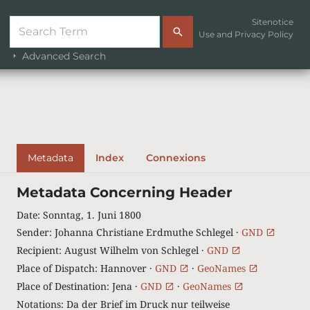
Sitenotice
Use and Privacy Policy
Advanced Search
Metadata
Index
Connexions
Metadata Concerning Header
Date
:
Sonntag, 1. Juni 1800
Sender
:
Johanna Christiane Erdmuthe Schlegel ·
GND
Recipient
:
August Wilhelm von Schlegel ·
GND
Place of Dispatch
:
Hannover ·
GND
·
GeoNames
Place of Destination
:
Jena ·
GND
·
GeoNames
Notations
:
Da der Brief im Druck nur teilweise