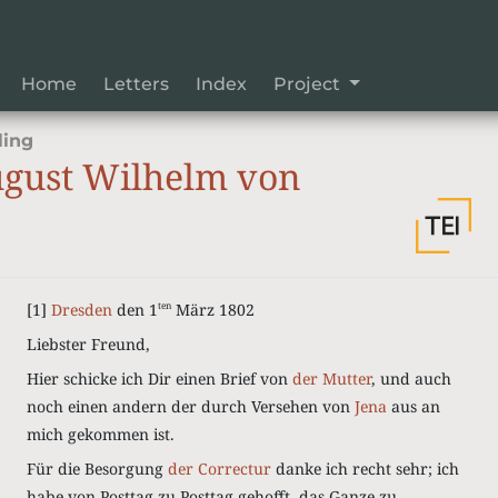
Home
Letters
Index
Project
ling
gust Wilhelm von
[1]
Dresden
den 1
März 1802
ten
Liebster Freund,
Hier schicke ich Dir einen Brief von
der Mutter
, und auch
noch einen andern der durch Versehen von
Jena
aus an
mich gekommen ist.
Für die Besorgung
der Correctur
danke ich recht sehr; ich
habe von Posttag zu Posttag gehofft, das Ganze zu