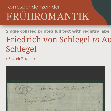
Single collated printed full text with registry label
Friedrich von Schlegel
to
Au
Schlegel
«
Search Results
»