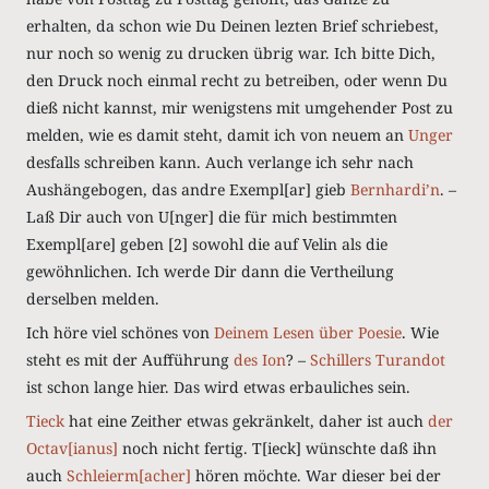
erhalten, da schon wie Du Deinen lezten Brief schriebest,
nur noch so wenig zu drucken übrig war. Ich bitte Dich,
den Druck noch einmal recht zu betreiben, oder wenn Du
dieß nicht kannst, mir wenigstens mit umgehender Post zu
melden, wie es damit steht, damit ich von neuem an
Unger
desfalls schreiben kann. Auch verlange ich sehr nach
Aushängebogen, das andre Exempl[ar] gieb
Bernhardi’n
. –
Laß Dir auch von U[nger] die für mich bestimmten
Exempl[are] geben [2] sowohl die auf Velin als die
gewöhnlichen. Ich werde Dir dann die Vertheilung
derselben melden.
Ich höre viel schönes von
Deinem Lesen über Poesie
. Wie
steht es mit der Aufführung
des Ion
? –
Schillers
Turandot
ist schon lange hier. Das wird etwas erbauliches sein.
Tieck
hat eine Zeither etwas gekränkelt, daher ist auch
der
Octav[ianus]
noch nicht fertig. T[ieck] wünschte daß ihn
auch
Schleierm[acher]
hören möchte. War dieser bei der