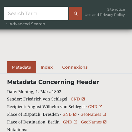
Sitenotice
Use and Privacy Policy
Advanced Search
Metadata
Index
Connexions
Metadata Concerning Header
Date
:
Montag, 1. März 1802
Sender
:
Friedrich von Schlegel ·
GND
Recipient
:
August Wilhelm von Schlegel ·
GND
Place of Dispatch
:
Dresden ·
GND
·
GeoNames
Place of Destination
:
Berlin ·
GND
·
GeoNames
Notations
: