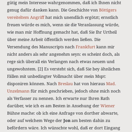
gütig mein Interesse wahrgenommen, daß ich Ihnen nicht
genug dafür danken kann. Die Geschichte von
Böttigers
vereiteltem Angriff
hat mich unendlich ergötzt; ernstlich
freuen würde es mich, wenn sie die Veranlassung würde,
wie man mir Hoffnung gemacht hat, daß Sie Ihr Urtheil
über meine Arbeit öffentlich werden ließen. Die
Versendung des Manuscripts nach
Frankfurt
kann mir
nicht anders als sehr angenehm seyn: es scheint doch, als
rege sich überall ein Verlangen nach etwas neuem und
ungewohntem. [2] Es versteht sich, daß Sie bey ähnlichen
Fällen mit unbedingter Vollmacht über mein Mspt:
disponiren können. Nach
Breslau
hat von hieraus
Mad.
Unzelmann
für mich geschrieben, jedoch ohne mich noch
als Verfasser zu nennen. Ich erwarte nur Ihren Rath
darüber, wie ich es am Besten in Ansehung der
Wiener
Bühne mache: ob ich eine Anfrage von dorther abwarte,
oder auf welchem Wege der
Jon
am besten dahin zu
befördern wäre. Ich wünschte wohl, daß er dort Eingang