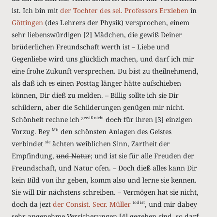
ist. Ich bin mit
der Tochter
des sel. Professors Erxleben
in
Göttingen
(des Lehrers der Physik) versprochen, einem
sehr liebenswürdigen
[2]
Mädchen, die gewiß Deiner
brüderlichen Freundschaft werth ist – Liebe und
Gegenliebe wird uns glücklich machen, und darf ich mir
eine frohe Zukunft versprechen. Du bist zu theilnehmend,
als daß ich es einen Posttag länger hätte aufschieben
können, Dir dieß zu melden. – Billig sollte ich sie Dir
schildern, aber die Schilderungen genügen mir nicht.
Schönheit rechne ich
doch
für ihren
[3]
einzigen
gewiß nicht
Vorzug.
Bey
den schönsten Anlagen des Geistes
Mit
verbindet
ächten weiblichen Sinn, Zartheit der
sie
Empfindung,
und Natur
; und ist sie für alle Freuden der
Freundschaft, und Natur ofen. – Doch dieß alles kann Dir
kein Bild von ihr geben, komm also und lerne sie kennen.
Sie will Dir nächstens schreiben. – Vermögen hat sie nicht,
doch da jezt
der C
on
sist. Secr. Müller
, und mir dabey
tod ist
sehr angenehme Versicherungen
[4]
gegeben sind, so darf