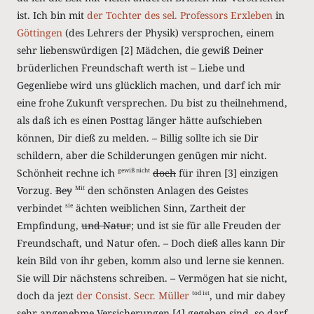
ist. Ich bin mit
der Tochter
des sel. Professors Erxleben
in
Göttingen
(des Lehrers der Physik) versprochen, einem
sehr liebenswürdigen
[2]
Mädchen, die gewiß Deiner
brüderlichen Freundschaft werth ist – Liebe und
Gegenliebe wird uns glücklich machen, und darf ich mir
eine frohe Zukunft versprechen. Du bist zu theilnehmend,
als daß ich es einen Posttag länger hätte aufschieben
können, Dir dieß zu melden. – Billig sollte ich sie Dir
schildern, aber die Schilderungen genügen mir nicht.
Schönheit rechne ich
doch
für ihren
[3]
einzigen
gewiß nicht
Vorzug.
Bey
den schönsten Anlagen des Geistes
Mit
verbindet
ächten weiblichen Sinn, Zartheit der
sie
Empfindung,
und Natur
; und ist sie für alle Freuden der
Freundschaft, und Natur ofen. – Doch dieß alles kann Dir
kein Bild von ihr geben, komm also und lerne sie kennen.
Sie will Dir nächstens schreiben. – Vermögen hat sie nicht,
doch da jezt
der C
on
sist. Secr. Müller
, und mir dabey
tod ist
sehr angenehme Versicherungen
[4]
gegeben sind, so darf