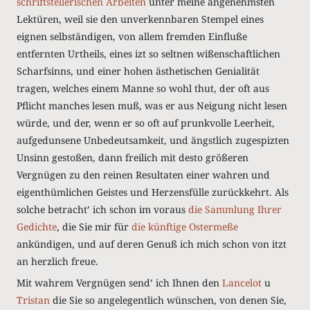
schriftstellerischen Arbeiten
unter meine angenehmsten
Lektüren, weil sie den unverkennbaren Stempel eines
eignen selbständigen, von allem fremden Einfluße
entfernten Urtheils, eines izt so seltnen wißenschaftlichen
Scharfsinns, und einer hohen ästhetischen Genialität
tragen, welches einem Manne so wohl thut, der oft aus
Pflicht manches lesen muß, was er aus Neigung nicht lesen
würde, und der, wenn er so oft auf prunkvolle Leerheit,
aufgedunsene Unbedeutsamkeit, und ängstlich zugespizten
Unsinn gestoßen, dann freilich mit desto größeren
Vergnügen zu den reinen Resultaten einer wahren und
eigenthümlichen Geistes und Herzensfülle zurückkehrt. Als
solche betrachtʼ ich schon im voraus
die Sammlung Ihrer
Gedichte
, die Sie mir für
die künftige Ostermeße
ankündigen, und auf deren Genuß ich mich schon von itzt
an herzlich freue.
Mit wahrem Vergnügen sendʼ ich Ihnen den
Lancelot
u
Tristan
die Sie so angelegentlich wünschen, von denen Sie,