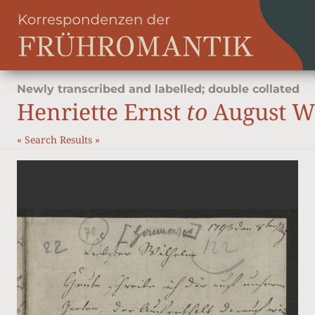
Newly transcribed and labelled; double collated
Henriette Ernst
to
August Wi
«
Search Results
»