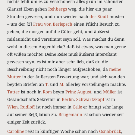
nichts fehlt um es zu verschönern alles grün im schönsten
Glanze! Eben gehen
Rehbergs
weg, die hier ein paar
Stunden gewesen, und nun wieder nach
der Stadt
musten
– um der
[2]
Frau von Berlepsch
einen Pflicht Besuch zu
geben, die morgen auf die Güter geht, und äußerst
mislaunicht und verstimmt seyn soll.
Was machst du denn
wohl in diesem Augenblicke? daß ist etwas, was man gerne
oft wißen möchte!
Deine Reise
muß
äußerst intereßant
gewesen seyn; es ist mir aber sehr lieb, daß du die
Beschreibung nicht noch länger aufgeschoben, da
meine
Mutter
in der äußersten Erwartung war, und sich von den
beyden Briefen an
T.
und
M.
allerley vorstellungen machte.
Tatter
ist noch in
Rom
beym
Prinz August
, und
Müller
ist
Gesandschafts Sekretair in
Berlin
.
Schwartzkopf
ist in
Wien
.
Rudloff
ist noch immer in
Celle
er bringt sehr lange
auf seiner Re
[3]
lation zu.
Brügemann
ist schon wieder seit
einiger Zeit zurück.
Caroline
reist in künftiger Woche schon nach
Osnabrück
,