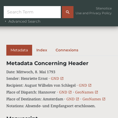
Sitenotice
Use and Privacy Policy
Advanced Search
Metadata
Index
Connexions
Metadata Concerning Header
Date
:
Mittwoch, 8. Mai 1793
Sender
:
Henriette Ernst ·
GND
Recipient
:
August Wilhelm von Schlegel ·
GND
Place of Dispatch
:
Hannover ·
GND
·
GeoNames
Place of Destination
:
Amsterdam ·
GND
·
GeoNames
Notations
:
Absende- und Empfangsort erschlossen.