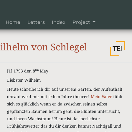
Home
Letters
Index
Project
lhelm von Schlegel
[1]
1793 den 8
May
ten
Liebster Wilhelm
Heute schreibe ich dir auf unserem Garten, der Aufenthalt
darauf wird mir mit jedem Jahre theurer!
Mein Vater
fühlt
sich so glücklich wenn er da zwischen seinen selbst
gepflanzten Bäumen herum geht, die Blühten untersucht,
und ihren Wachsthum! Heute ist das herlichste
Frühjahrswetter das du dir denken kannst Nachtigall und