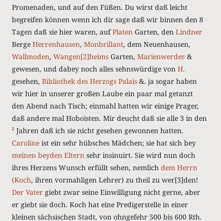
Promenaden, und auf den Füßen. Du wirst daß leicht
begreifen können wenn ich dir sage daß wir binnen den 8
Tagen daß sie hier waren, auf
Platen
Garten, den
Lindner
Berge
Herrenhausen
,
Monbrillant
, dem Neuenhausen,
Wallmoden
,
Wangen
[2]
heims
Garten,
Marienwerder
&
gewesen, und dabey noch alles sehnswürdige von
H.
gesehen,
Bibliothek des Herzogs
Palais
&. ja sogar haben
wir hier in unserer großen Laube ein paar mal getanzt
den Abend nach Tisch; einmahl hatten wir einige Prager,
daß andere mal
Hoboisten
. Mir deucht daß sie alle 3 in den
Jahren daß ich sie nicht gesehen gewonnen hatten.
2
Caroline
ist ein sehr hübsches Mädchen; sie hat sich bey
meinen beyden Eltern
sehr insinuirt. Sie wird nun doch
ihres Herzens Wunsch erfüllt sehen, nemlich
dem Herrn
(Koch
, ihren vormahligen Lehrer) zu theil zu wer
[3]
den!
Der Vater
giebt zwar seine Einwilligung nicht gerne, aber
er giebt sie doch. Koch hat eine Predigerstelle in einer
kleinen sächsischen Stadt, von ohngefehr 500 bis 600
Rth.