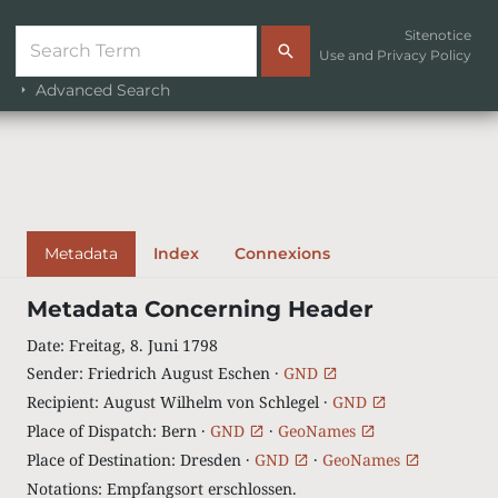
Sitenotice
Use and Privacy Policy
Advanced Search
Metadata
Index
Connexions
Metadata Concerning Header
Date
:
Freitag, 8. Juni 1798
Sender
:
Friedrich August Eschen ·
GND
Recipient
:
August Wilhelm von Schlegel ·
GND
Place of Dispatch
:
Bern ·
GND
·
GeoNames
Place of Destination
:
Dresden ·
GND
·
GeoNames
Notations
:
Empfangsort erschlossen.