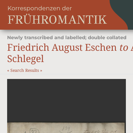
Newly transcribed and labelled; double collated
Friedrich August Eschen
to
Schlegel
«
Search Results
»