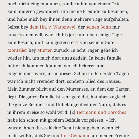
noch nicht eingenommen, sondern bin von einem Orte
zum anderen gewandert, um meine Freunde zu besuchen,
und habe mich bey ihnen denn mehrere Tage aufgehalten.
Selbst bey
dem Hn. v. Wattenwyl
, der
seinen Sohn
mir
anvertrauen will, war ich bis jezt nun noch einige Tage
zum Besuch, und kam gestern erst von seinem Gute
Montelier
bey
Murten
zurück. In acht Tagen gehe ich
wieder hin, um mich dort anzusiedeln. In keine Familie
hätte ich kommen können, wo ich heiterer und
angenehmer wäre, als in dieser. Schon in den ersten Tagen
war ich nicht Fremder dort, sondern Glied des Hauses.
Mein Zimmer blickt auf den Murtensee, an dem der Garten
liegt. Die ganze Familie ist sehr gebildet, hat aber zugleich
die ganze Reinheit und Unbefangenheit der Natur, daß es
in ihrem Kreise so wohl wird.
[2]
Hermann und Dorothea
habe ich schon mit großem Beifalle vorgelesen. – Ich
würde ihnen dieses kleine Detail nicht geben, wenn ich
nicht wüßte, daß Sie und
Ihre Gemahlin
an meiner Freude