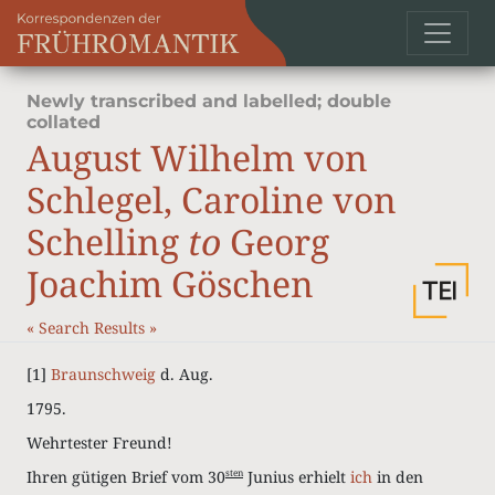
Newly transcribed and labelled; double
collated
August Wilhelm von
Schlegel, Caroline von
Schelling
to
Georg
Joachim Göschen
«
Search Results
»
[1]
Braunschweig
d.
Aug.
1795.
Wehrtester Freund!
Ihren gütigen Brief vom 30
Junius erhielt
ich
in den
sten