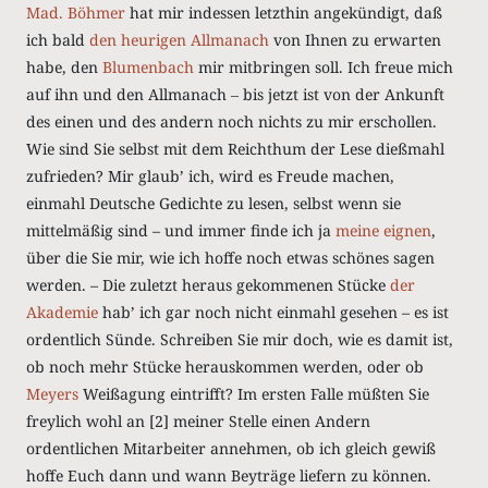
Mad. Böhmer
hat mir indessen letzthin angekündigt, daß
ich bald
den heurigen Allmanach
von Ihnen zu erwarten
habe, den
Blumenbach
mir mitbringen soll. Ich freue mich
auf ihn und den Allmanach ‒ bis jetzt ist von der Ankunft
des einen und des andern noch nichts zu mir erschollen.
Wie sind Sie selbst mit dem Reichthum der Lese dießmahl
zufrieden? Mir glaubʼ ich, wird es Freude machen,
einmahl Deutsche Gedichte zu lesen, selbst wenn sie
mittelmäßig sind – und immer finde ich ja
meine eignen
,
über die Sie mir, wie ich hoffe noch etwas schönes sagen
werden. – Die zuletzt heraus gekommenen Stücke
der
Akademie
habʼ ich gar noch nicht einmahl gesehen – es ist
ordentlich Sünde. Schreiben Sie mir doch, wie es damit ist,
ob noch mehr Stücke herauskommen werden, oder ob
Meyers
Weißagung eintrifft? Im ersten Falle müßten Sie
freylich wohl an [2] meiner Stelle einen Andern
ordentlichen Mitarbeiter annehmen, ob ich gleich gewiß
hoffe Euch dann und wann Beyträge liefern zu können.