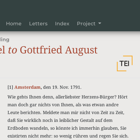
Home
Letters
Index
Project
ling
el
to
Gottfried August
[1]
Amsterdam
,
den 19. Nov. 1791.
Wie gehts Ihnen denn, allerliebster Herzens-Bürger? Hört
man doch gar nichts von Ihnen, als was etwan andre
Leute berichten. Meldete man mir nicht von Zeit zu Zeit,
daß Sie wirklich noch in leiblicher Gestalt auf dem
Erdboden wandeln, so könnte ich immerhin glauben, Sie
existirten nicht mehr: so wenig rühren und regen Sie sich.