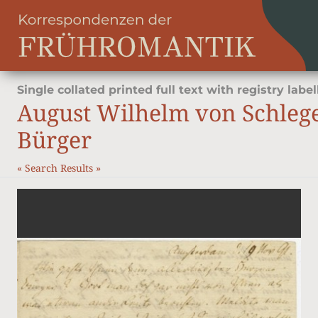
Single collated printed full text with registry label
August Wilhelm von Schleg
Bürger
«
Search Results
»