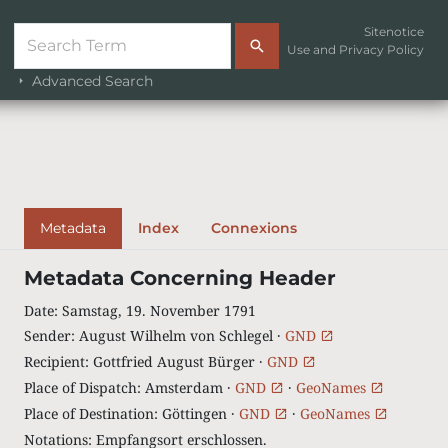
Sitenotice
Use and Privacy Policy
Advanced Search
Metadata
Index
Connexions
Metadata Concerning Header
Date
:
Samstag, 19. November 1791
Sender
:
August Wilhelm von Schlegel ·
GND
Recipient
:
Gottfried August Bürger ·
GND
Place of Dispatch
:
Amsterdam ·
GND
·
GeoNames
Place of Destination
:
Göttingen ·
GND
·
GeoNames
Notations
:
Empfangsort erschlossen.