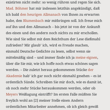
existirten nicht mehr: so wenig rühren und regen Sie sich.
Mad. Böhmer
hat mir indessen letzthin angekündigt, daß
ich bald
den heurigen Allmanach
von Ihnen zu erwarten
habe, den
Blumenbach
mir mitbringen soll. Ich freue mich
auf ihn und den Allmanach ‒ bis jetzt ist von der Ankunft
des einen und des andern noch nichts zu mir erschollen.
Wie sind Sie selbst mit dem Reichthum der Lese dießmahl
zufrieden? Mir glaubʼ ich, wird es Freude machen,
einmahl Deutsche Gedichte zu lesen, selbst wenn sie
mittelmäßig sind – und immer finde ich ja
meine eignen
,
über die Sie mir, wie ich hoffe noch etwas schönes sagen
werden. – Die zuletzt heraus gekommenen Stücke
der
Akademie
habʼ ich gar noch nicht einmahl gesehen – es ist
ordentlich Sünde. Schreiben Sie mir doch, wie es damit ist,
ob noch mehr Stücke herauskommen werden, oder ob
Meyers
Weißagung eintrifft? Im ersten Falle müßten Sie
freylich wohl an [2] meiner Stelle einen Andern
ordentlichen Mitarbeiter annehmen, ob ich gleich gewiß