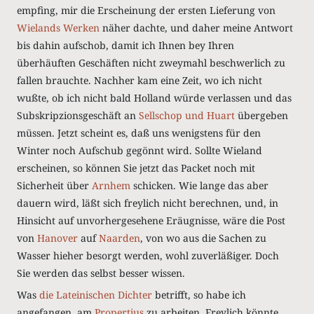
empfing, mir die Erscheinung der ersten Lieferung von
Wielands
Werken
näher dachte, und daher meine Antwort
bis dahin aufschob, damit ich Ihnen bey Ihren
überhäuften Geschäften nicht zweymahl beschwerlich zu
fallen brauchte. Nachher kam eine Zeit, wo ich nicht
wußte, ob ich nicht bald Holland würde verlassen und das
Subskripzionsgeschäft an
Sellschop
und
Huart
übergeben
müssen. Jetzt scheint es, daß uns wenigstens für den
Winter noch Aufschub gegönnt wird. Sollte Wieland
erscheinen, so können Sie jetzt das Packet noch mit
Sicherheit über
Arnhem
schicken. Wie lange das aber
dauern wird, läßt sich freylich nicht berechnen, und, in
Hinsicht auf unvorhergesehene Eräugnisse, wäre die Post
von
Hanover
auf
Naarden
, von wo aus die Sachen zu
Wasser hieher besorgt werden, wohl zuverläßiger. Doch
Sie werden das selbst besser wissen.
Was
die Lateinischen Dichter
betrifft, so habe ich
angefangen, am
Propertius
zu arbeiten. Freylich könnte