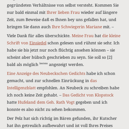
gegründeten Verhältnisse von selbst versteht. Kommen Sie
nur bald einmal mit
Ihrer lieben Frau
wieder auf längere
Zeit, zum Beweise daß es Ihnen bey uns gefallen hat, und
bringen Sie dann auch
Ihre Schwiegerin Mariane
mit. –
Viele Dank für alles überschickte.
Meine Frau
hat
die kleine
Schrift von
Einsiedel
schon gelesen und rühmt sie sehr. Ich
habe sie bis jetzt nur noch flüchtig ansehen können – sie
scheint aber hübsch geschrieben zu seyn. Sie soll so
[2]
bald als möglich
angezeigt werden.
bestens
Eine Anzeige
des
Neubeckschen
Gedichts
habe ich schon
gemacht, und zur schnellen Einrückung in
das
Intelligenzblatt
empfohlen. An Neubeck zu schreiben habe
ich noch keine Zeit gehabt. –
Das Gedicht von
Klopstock
hatte
Hufeland
dem Geh. Rath Vogt
gegeben und ich
konnte es also nicht zu sehen bekommen.
Der Pelz hat sich richtig im Bären gefunden, ihr Kutscher
hat ihn getreulich aufbewahrt und ist voll Ihres Preises