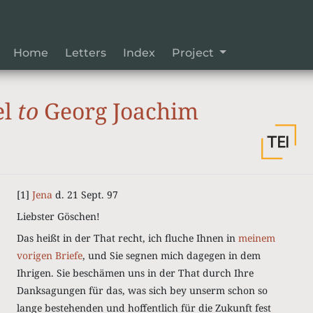
Home
Letters
Index
Project
el
to
Georg Joachim
[1]
Jena
d. 21 Sept. 97
Liebster Göschen!
Das heißt in der That recht, ich fluche Ihnen in
meinem
vorigen Briefe
, und Sie segnen mich dagegen in dem
Ihrigen. Sie beschämen uns in der That durch Ihre
Danksagungen für das, was sich bey unserm schon so
lange bestehenden und hoffentlich für die Zukunft fest