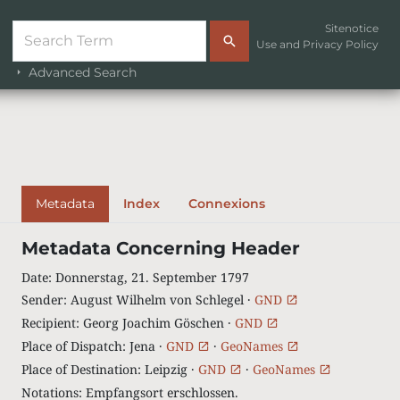
Sitenotice
Use and Privacy Policy
Advanced Search
Metadata
Index
Connexions
Metadata Concerning Header
Date
:
Donnerstag, 21. September 1797
Sender
:
August Wilhelm von Schlegel ·
GND
Recipient
:
Georg Joachim Göschen ·
GND
Place of Dispatch
:
Jena ·
GND
·
GeoNames
Place of Destination
:
Leipzig ·
GND
·
GeoNames
Notations
:
Empfangsort erschlossen.