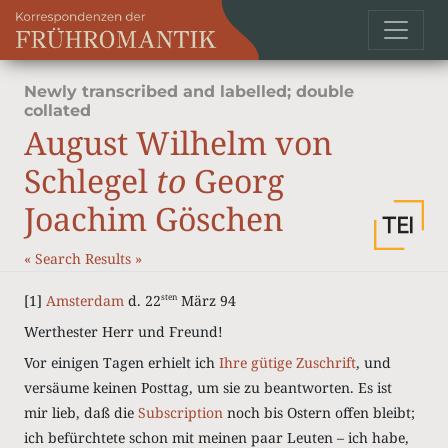
Newly transcribed and labelled; double
collated
August Wilhelm von
Schlegel
to
Georg
Joachim Göschen
«
Search Results
»
[1]
Amsterdam
d. 22
März 94
sten
Werthester Herr und Freund!
Vor einigen Tagen erhielt ich
Ihre gütige Zuschrift
, und
versäume keinen Posttag, um sie zu beantworten. Es ist
mir lieb, daß die
Subscription
noch bis Ostern offen bleibt;
ich befürchtete schon mit meinen paar Leuten – ich habe,