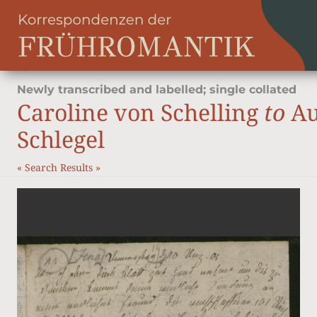
Newly transcribed and labelled; single collated
Caroline von Schelling
to
Au
Schlegel
«
Search Results
»