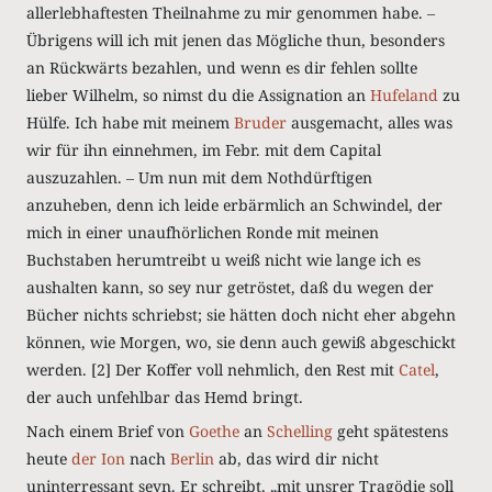
allerlebhaftesten Theilnahme zu mir genommen habe. ‒
Übrigens will ich mit jenen das Mögliche thun, besonders
an Rückwärts bezahlen, und wenn es dir fehlen sollte
lieber Wilhelm, so nimst du die Assignation an
Hufeland
zu
Hülfe. Ich habe mit meinem
Bruder
ausgemacht, alles was
wir für ihn einnehmen, im Febr. mit dem
Capital
auszuzahlen. ‒ Um nun mit dem Nothdürftigen
anzuheben, denn ich leide erbärmlich an Schwindel, der
mich in einer unaufhörlichen
Ronde
mit meinen
Buchstaben herumtreibt u weiß nicht wie lange ich es
aushalten kann, so sey nur getröstet, daß du wegen der
Bücher nichts schriebst; sie hätten doch nicht eher abgehn
können, wie Morgen, wo, sie denn auch gewiß abgeschickt
werden.
[2]
Der Koffer voll nehmlich, den Rest mit
Catel
,
der auch unfehlbar das Hemd bringt.
Nach einem Brief von
Goethe
an
Schelling
geht spätestens
heute
der Ion
nach
Berlin
ab, das wird dir nicht
uninterressant seyn. Er schreibt, „mit unsrer Tragödie soll