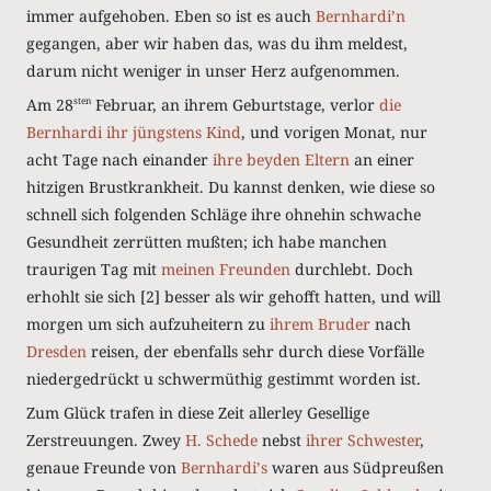
immer aufgehoben. Eben so ist es auch
Bernhardiʼn
gegangen, aber wir haben das, was du ihm meldest,
darum nicht weniger in unser Herz aufgenommen.
Am 28
Februar, an ihrem Geburtstage, verlor
die
sten
Bernhardi
ihr jüngstens Kind
, und vorigen Monat, nur
acht Tage nach einander
ihre beyden Eltern
an einer
hitzigen Brustkrankheit. Du kannst denken, wie diese so
schnell sich folgenden Schläge ihre ohnehin schwache
Gesundheit zerrütten mußten; ich habe manchen
traurigen Tag mit
meinen Freunden
durchlebt. Doch
erhohlt sie sich
[2]
besser als wir gehofft hatten, und will
morgen um sich aufzuheitern zu
ihrem Bruder
nach
Dresden
reisen, der ebenfalls sehr durch diese Vorfälle
niedergedrückt u schwermüthig gestimmt worden ist.
Zum Glück trafen in diese Zeit allerley Gesellige
Zerstreuungen. Zwey
H. Schede
nebst
ihrer Schwester
,
genaue Freunde von
Bernhardiʼs
waren aus Südpreußen