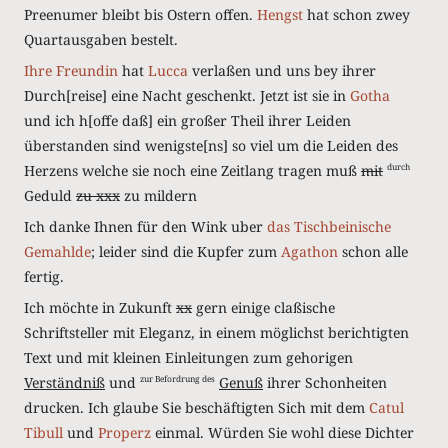
P
reenumer
bleibt bis Ostern offen.
Hengst
hat schon zwey
Quart
ausgaben bestelt.
Ihre Freundin
hat
Lucca
verlaßen und uns bey ihrer
Durch
[reise]
eine Nacht geschenkt. Jetzt ist sie in
Gotha
und ich h
[offe daß]
ein
großer Theil ihrer Leiden
überstanden sind wenigste
[ns]
so viel um die Leiden des
Herzens welche sie noch eine Zeitlang tragen muß
mit
durch
Geduld
zu
xxx
zu mildern
Ich danke Ihnen für den Wink uber
das
Tischbeinische
Gemahlde
; leider sind die Kupfer zum
Agathon
schon alle
fertig.
Ich möchte in Zukunft
xx
gern einige claßische
Schriftsteller mit Eleganz, in einem möglichst berichtigten
Text und mit kleinen Einleitungen zum gehorigen
Verständniß
und
Genuß
ihrer Schonheiten
zur Befordrung des
drucken. Ich glaube Sie beschäftigten Sich mit dem
Catul
Tibull
und
Properz
einmal. Würden Sie wohl diese Dichter