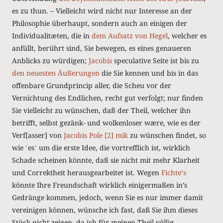
es zu thun. – Vielleicht wird nicht nur Interesse an der
Philosophie überhaupt, sondern auch an einigen der
Individualitæten, die in
dem Aufsatz von
Hegel
, welcher es
anfüllt, berührt sind, Sie bewegen, es eines genaueren
Anblicks zu würdigen;
Jacobis
speculative Seite ist bis zu
den neuesten Äußerungen
die Sie kennen und bis in das
offenbare Grundprincip aller, die Scheu vor der
Vernichtung des Endlichen, recht gut verfolgt; nur finden
Sie vielleicht zu wünschen, daß der Theil, welcher ihn
betrifft, selbst gezänk- und wolkenloser wære, wie es der
Verf[asser] von
Jacobis Pole [2] mik
zu wünschen findet, so
wie ˹es˺ um die erste Idee, die vortrefflich ist, wirklich
Schade scheinen könnte, daß sie nicht mit mehr Klarheit
und Correktheit herausgearbeitet ist. Wegen
Fichteʼs
könnte Ihre Freundschaft wirklich einigermaßen in’s
Gedränge kommen, jedoch, wenn Sie es nur immer damit
vereinigen können, wünsche ich fast, daß Sie ihm dieses
Stück nicht zeigen, da ich für meinen Theil völlig