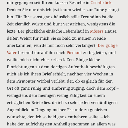
mir gegangen seit Ihrem kurzen Besuche in
Osnabrück
.
Denken Sie nur daß ich jezt kaum wieder zur Ruhe gelangt
bin. Für Ihre sonst ganz häuslich stille Freundinn ist die
Zeit ziemlich wüste und bunt verstrichen, wenigstens die
lezte. Der glückliche einfache Lebenslauf in
Mösers
Hause,
deßen Wehrt für mich Sie so bald zu meiner Freude
anerkannten, wurde mir noch sehr verlängert.
Der gütige
Vater
bestand darauf ihn nach
Pirmont
zu begleiten, und
wollte mich nicht eher reisen laßen. Einige kleine
Einrichtungen zu dem dortigen Aufenthalt beschäftigten
mich als ich Ihren Brief erhielt, nachher vier Wochen in
dem Pirmonter Wirbel verlebt, der, ob es gleich für den
Ort oft ganz ruhig und einförmig zuging, doch dem Kopf –
wenigstens dem meinigen wenig Fähigkeit zu einem
erträglichen Briefe lies, da ich so sehr jeden vernünftigern
Augenblick im Umgang meiner Freunde zu genießen
wünschte, den ich so bald ganz entbehren sollte. – Ich
habe den aufrichtigsten Antheil genommen an allem was