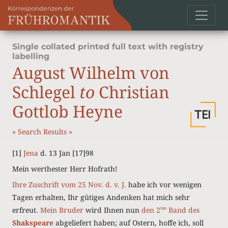
Single collated printed full text with registry
labelling
August Wilhelm von
Schlegel
to
Christian
Gottlob Heyne
«
Search Results
»
[1]
Jena
d. 13 Jan [17]98
Mein werthester Herr Hofrath!
Ihre Zuschrift vom 25 Nov. d. v. J.
habe ich vor wenigen
Tagen erhalten, Ihr gütiges Andenken hat mich sehr
erfreut.
Mein Bruder
wird Ihnen nun
den 2
Band des
ten
Shakspeare
abgeliefert haben; auf Ostern, hoffe ich, soll